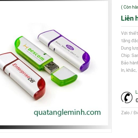
(
Còn hà
Liên 
Với thiế
tặng đặc
Dung lượ
Chip: S
Bảo hàn
In, khắc
L
Zalo / Đ