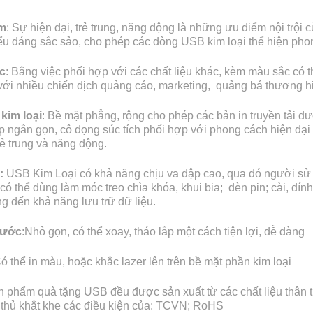
m
: Sự hiện đại, trẻ trung, năng động là những ưu điểm nội trộ
kiểu dáng sắc sảo, cho phép các dòng USB kim loại thể hiện ph
c
: Bằng việc phối hợp với các chất liệu khác, kèm màu sắc có t
ới nhiều chiến dịch quảng cáo, marketing, quảng bá thương h
kim loại
: Bề mặt phẳng, rộng cho phép các bản in truyền tải đ
p ngắn gọn, cô đọng súc tích phối hợp với phong cách hiện đại
rẻ trung và năng động.
:
USB Kim Loại có khả năng chịu va đập cao, qua đó người sử dụ
ó thể dùng làm móc treo chìa khóa, khui bia; đèn pin; cài, đín
 đến khả năng lưu trữ dữ liệu.
hước
:Nhỏ gọn, có thể xoay, tháo lắp một cách tiện lợi, dễ dàng
Có thể in màu, hoặc khắc lazer lên trên bề mặt phần kim loại
n phẩm quà tặng USB đều được sản xuất từ các chất liệu thân t
 thủ khắt khe các điều kiện của: TCVN; RoHS