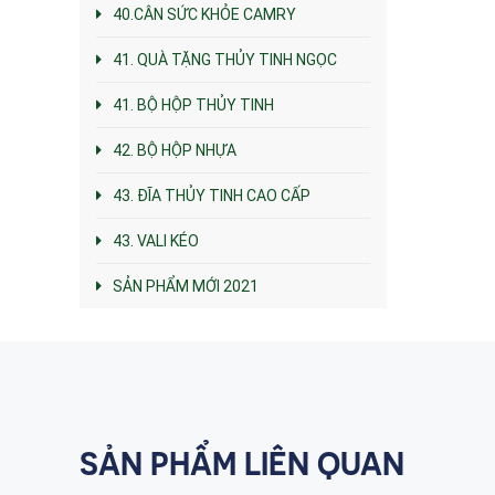
40.CÂN SỨC KHỎE CAMRY
41. QUÀ TẶNG THỦY TINH NGỌC
41. BỘ HỘP THỦY TINH
42. BỘ HỘP NHỰA
43. ĐĨA THỦY TINH CAO CẤP
43. VALI KÉO
SẢN PHẨM MỚI 2021
SẢN PHẨM LIÊN QUAN