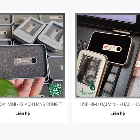
USB KIM LOẠI MINI - KHÁCH HÀNG CÔNG TY TNHH XUÂN CẦU LẠCH HUYỆN
USB KIM LOẠI MINI - KHÁCH H
Liên hệ
Liên hệ