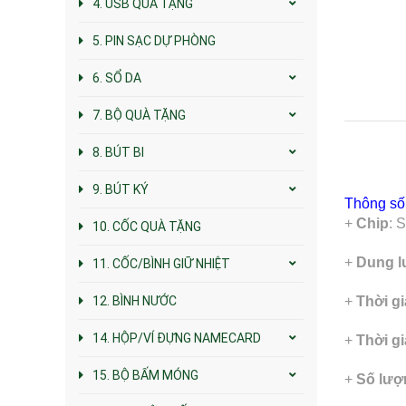
4. USB QUÀ TẶNG
5. PIN SẠC DỰ PHÒNG
6. SỔ DA
7. BỘ QUÀ TẶNG
8. BÚT BI
9. BÚT KÝ
Thông số 
+
Chip
: 
10. CỐC QUÀ TẶNG
+
Dung 
11. CỐC/BÌNH GIỮ NHIỆT
12. BÌNH NƯỚC
+
Thời g
14. HỘP/VÍ ĐỰNG NAMECARD
+
Thời gi
15. BỘ BẤM MÓNG
+
Số lượn