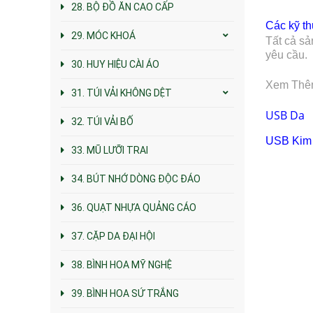
28. BỘ ĐỒ ĂN CAO CẤP
Các kỹ th
29. MÓC KHOÁ
Tất cả sả
yêu cầu.
30. HUY HIỆU CÀI ÁO
Xem Thê
31. TÚI VẢI KHÔNG DỆT
USB Da
32. TÚI VẢI BỐ
USB
Kim
33. MŨ LƯỠI TRAI
34. BÚT NHỚ DÒNG ĐỘC ĐÁO
36. QUẠT NHỰA QUẢNG CÁO
37. CẶP DA ĐẠI HỘI
38. BÌNH HOA MỸ NGHỆ
39. BÌNH HOA SỨ TRẮNG