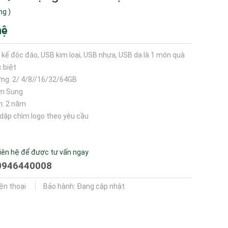
ng
)
hệ
t kế độc đáo, USB kim loại, USB nhựa, USB da là 1 món quà
 biệt
ng: 2/ 4/8//16/32/64GB
am Sung
h: 2 năm
, dập chìm logo theo yêu cầu
iên hệ để được tư vấn ngay
0946440008
iện thoại
Bảo hành: Đang cập nhật