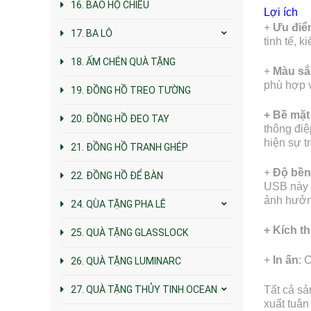
16. BAO HỘ CHIẾU
Lợi ích
+
Ưu điể
17. BA LÔ
tinh tế, 
18. ẤM CHÉN QUÀ TẶNG
+
Màu sắ
phù hợp v
19. ĐỒNG HỒ TREO TƯỜNG
+ Bề mặt 
20. ĐỒNG HỒ ĐEO TAY
thông điệ
hiện sự t
21. ĐỒNG HỒ TRANH GHÉP
+
Độ bền
22. ĐỒNG HỒ ĐỂ BÀN
USB này c
ảnh hưởng
24. QÙA TẶNG PHA LÊ
+ Kích t
25. QUÀ TẶNG GLASSLOCK
+
In ấn
: 
26. QUÀ TẶNG LUMINARC
27. QUÀ TẶNG THỦY TINH OCEAN
Tất cả sả
xuất tuân