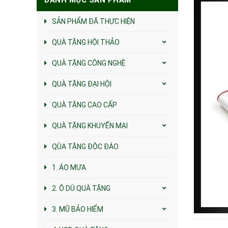
SẢN PHẨM ĐÃ THỰC HIỆN
QUÀ TẶNG HỘI THẢO
QUÀ TẶNG CÔNG NGHỆ
QUÀ TẶNG ĐẠI HỘI
QUÀ TẶNG CAO CẤP
QUÀ TẶNG KHUYẾN MẠI
QÙA TẶNG ĐỘC ĐÁO
1. ÁO MƯA
2. Ô DÙ QUÀ TẶNG
3. MŨ BẢO HIỂM