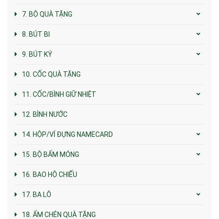
7. BỘ QUÀ TẶNG
8. BÚT BI
9. BÚT KÝ
10. CỐC QUÀ TẶNG
11. CỐC/BÌNH GIỮ NHIỆT
12. BÌNH NƯỚC
14. HỘP/VÍ ĐỰNG NAMECARD
15. BỘ BẤM MÓNG
16. BAO HỘ CHIẾU
17. BA LÔ
18. ẤM CHÉN QUÀ TẶNG