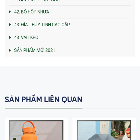
42. BỘ HỘP NHỰA
43. ĐĨA THỦY TINH CAO CẤP
43. VALI KÉO
SẢN PHẨM MỚI 2021
SẢN PHẨM LIÊN QUAN