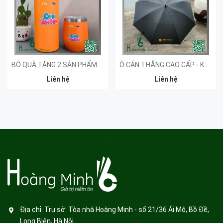
BỘ QUÀ TẶNG 2 SẢN PHẨM - KHÁCH HÀNG VTV
Ô CÁN THẲNG CAO CẤP - KHÁCH HÀNG OPEN WORLD
Liên hệ
Liên hệ
Địa chỉ:
Trụ sở: Tòa nhà Hoàng Minh - số 21/36 Ái Mộ, Bồ Đề,
Long Biên, Hà Nội