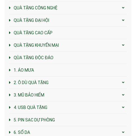
QUÀ TẶNG CÔNG NGHỆ
QUÀ TẶNG ĐẠI HỘI
QUÀ TẶNG CAO CẤP
QUÀ TẶNG KHUYẾN MẠI
QÙA TẶNG ĐỘC ĐÁO
1. ÁO MƯA
2. Ô DÙ QUÀ TẶNG
3. MŨ BẢO HIỂM
4. USB QUÀ TẶNG
5. PIN SẠC DỰ PHÒNG
6. SỔ DA