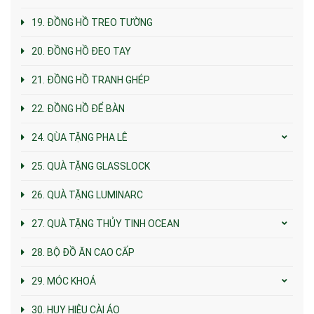
19. ĐỒNG HỒ TREO TƯỜNG
20. ĐỒNG HỒ ĐEO TAY
21. ĐỒNG HỒ TRANH GHÉP
22. ĐỒNG HỒ ĐỂ BÀN
24. QÙA TẶNG PHA LÊ
25. QUÀ TẶNG GLASSLOCK
26. QUÀ TẶNG LUMINARC
27. QUÀ TẶNG THỦY TINH OCEAN
28. BỘ ĐỒ ĂN CAO CẤP
29. MÓC KHOÁ
30. HUY HIỆU CÀI ÁO