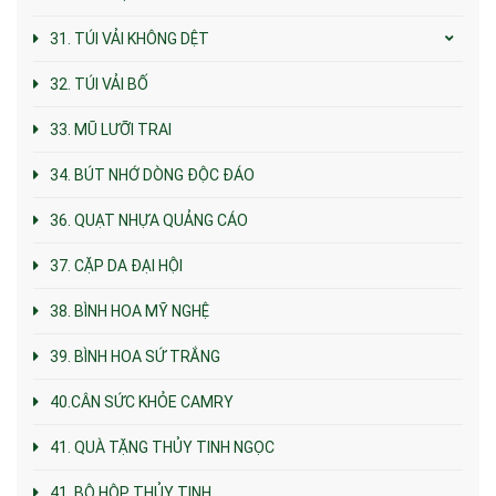
31. TÚI VẢI KHÔNG DỆT
32. TÚI VẢI BỐ
33. MŨ LƯỠI TRAI
34. BÚT NHỚ DÒNG ĐỘC ĐÁO
36. QUẠT NHỰA QUẢNG CÁO
37. CẶP DA ĐẠI HỘI
38. BÌNH HOA MỸ NGHỆ
39. BÌNH HOA SỨ TRẮNG
40.CÂN SỨC KHỎE CAMRY
41. QUÀ TẶNG THỦY TINH NGỌC
41. BỘ HỘP THỦY TINH