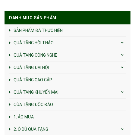
DANH MỤC SẢN PHẨM
SẢN PHẨM ĐÃ THỰC HIỆN
QUÀ TẶNG HỘI THẢO
QUÀ TẶNG CÔNG NGHỆ
QUÀ TẶNG ĐẠI HỘI
QUÀ TẶNG CAO CẤP
QUÀ TẶNG KHUYẾN MẠI
QÙA TẶNG ĐỘC ĐÁO
1. ÁO MƯA
2. Ô DÙ QUÀ TẶNG