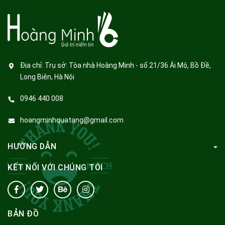
Địa chỉ:
Trụ sở: Tòa nhà Hoàng Minh - số 21/36 Ái Mộ, Bồ Đề,
Long Biên, Hà Nội
0946 440 008
hoangminhquatang@gmail.com
HƯỚNG DẪN
KẾT NỐI VỚI CHÚNG TÔI
BẢN ĐỒ