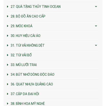
27. QUÀ TẶNG THỦY TINH OCEAN
28. BỘ ĐỒ ĂN CAO CẤP
29. MÓC KHOÁ
30. HUY HIỆU CÀI ÁO
31. TÚI VẢI KHÔNG DỆT
32. TÚI VẢI BỐ
33. MŨ LƯỠI TRAI
34. BÚT NHỚ DÒNG ĐỘC ĐÁO
36. QUẠT NHỰA QUẢNG CÁO
37. CẶP DA ĐẠI HỘI
38. BÌNH HOA MỸ NGHỆ