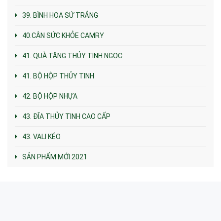
39. BÌNH HOA SỨ TRẮNG
40.CÂN SỨC KHỎE CAMRY
41. QUÀ TẶNG THỦY TINH NGỌC
41. BỘ HỘP THỦY TINH
42. BỘ HỘP NHỰA
43. ĐĨA THỦY TINH CAO CẤP
43. VALI KÉO
SẢN PHẨM MỚI 2021