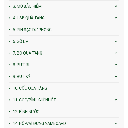
3. MŨ BẢO HIỂM
4. USB QUÀ TẶNG
5. PIN SẠC DỰ PHÒNG
6. SỔ DA
7. BỘ QUÀ TẶNG
8. BÚT BI
9. BÚT KÝ
10. CỐC QUÀ TẶNG
11. CỐC/BÌNH GIỮ NHIỆT
12. BÌNH NƯỚC
14. HỘP/VÍ ĐỰNG NAMECARD