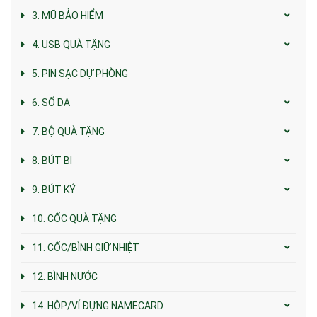
3. MŨ BẢO HIỂM
4. USB QUÀ TẶNG
5. PIN SẠC DỰ PHÒNG
6. SỔ DA
7. BỘ QUÀ TẶNG
8. BÚT BI
9. BÚT KÝ
10. CỐC QUÀ TẶNG
11. CỐC/BÌNH GIỮ NHIỆT
12. BÌNH NƯỚC
14. HỘP/VÍ ĐỰNG NAMECARD