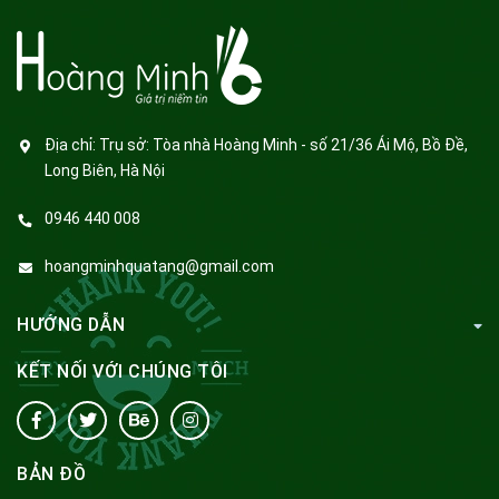
Địa chỉ:
Trụ sở: Tòa nhà Hoàng Minh - số 21/36 Ái Mộ, Bồ Đề,
Long Biên, Hà Nội
0946 440 008
hoangminhquatang@gmail.com
HƯỚNG DẪN
KẾT NỐI VỚI CHÚNG TÔI
BẢN ĐỒ