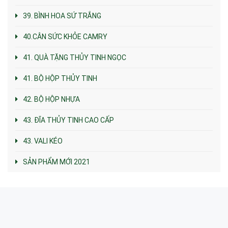
39. BÌNH HOA SỨ TRẮNG
40.CÂN SỨC KHỎE CAMRY
41. QUÀ TẶNG THỦY TINH NGỌC
41. BỘ HỘP THỦY TINH
42. BỘ HỘP NHỰA
43. ĐĨA THỦY TINH CAO CẤP
43. VALI KÉO
SẢN PHẨM MỚI 2021