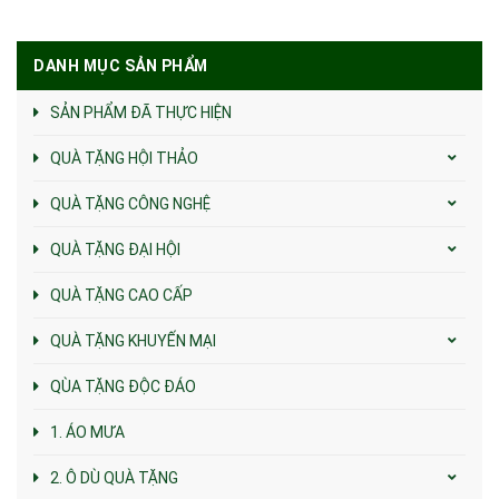
DANH MỤC SẢN PHẨM
SẢN PHẨM ĐÃ THỰC HIỆN
QUÀ TẶNG HỘI THẢO
QUÀ TẶNG CÔNG NGHỆ
QUÀ TẶNG ĐẠI HỘI
QUÀ TẶNG CAO CẤP
QUÀ TẶNG KHUYẾN MẠI
QÙA TẶNG ĐỘC ĐÁO
1. ÁO MƯA
2. Ô DÙ QUÀ TẶNG