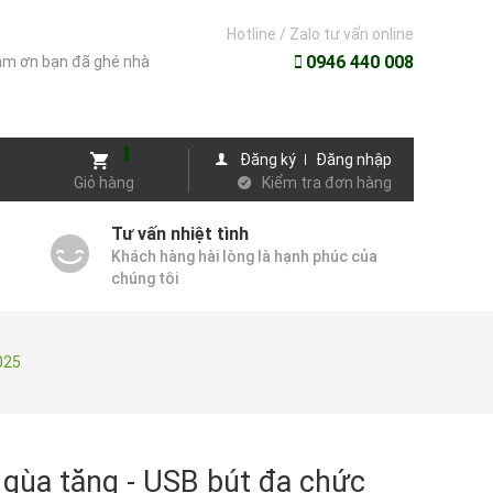
Hotline / Zalo tư vấn online
0946 440 008
m ơn bạn đã ghé nhà
Đăng ký
Đăng nhập
Giỏ hàng
Kiểm tra đơn hàng
Tư vấn nhiệt tình
Khách hàng hài lòng là hạnh phúc của
chúng tôi
025
qùa tặng - USB bút đa chức