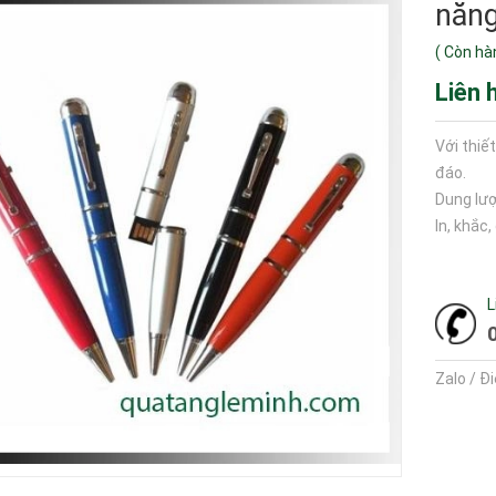
năn
(
Còn hà
Liên 
Với thiế
đáo.
Dung lượ
In, khắc
L
Zalo / Đ