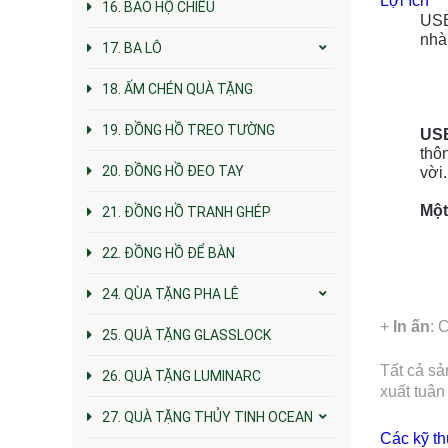
Lợi ích
16. BAO HỘ CHIẾU
USB
nhà
17. BA LÔ
18. ẤM CHÉN QUÀ TẶNG
19. ĐỒNG HỒ TREO TƯỜNG
USB
thôn
20. ĐỒNG HỒ ĐEO TAY
vời
Một
21. ĐỒNG HỒ TRANH GHÉP
22. ĐỒNG HỒ ĐỂ BÀN
24. QÙA TẶNG PHA LÊ
+
In ấn
: 
25. QUÀ TẶNG GLASSLOCK
Tất cả sả
26. QUÀ TẶNG LUMINARC
xuất tuân
27. QUÀ TẶNG THỦY TINH OCEAN
Các kỹ th