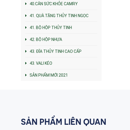
40.CÂN SỨC KHỎE CAMRY
41. QUÀ TẶNG THỦY TINH NGỌC
41. BỘ HỘP THỦY TINH
42. BỘ HỘP NHỰA
43. ĐĨA THỦY TINH CAO CẤP
43. VALI KÉO
SẢN PHẨM MỚI 2021
SẢN PHẨM LIÊN QUAN