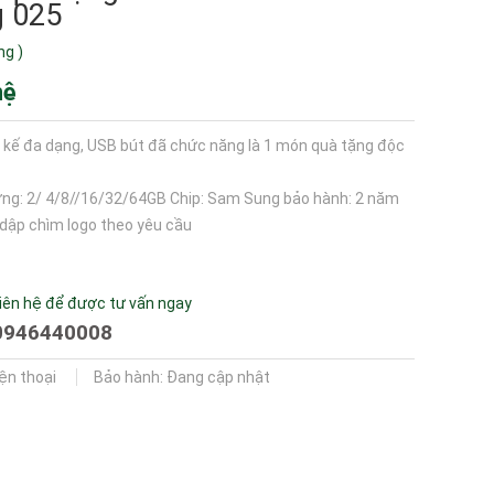
g 025
ng
)
hệ
t kế đa dạng, USB bút đã chức năng là 1 món quà tặng độc
ng: 2/ 4/8//16/32/64GB Chip: Sam Sung bảo hành: 2 năm
, dập chìm logo theo yêu cầu
iên hệ để được tư vấn ngay
0946440008
iện thoại
Bảo hành: Đang cập nhật