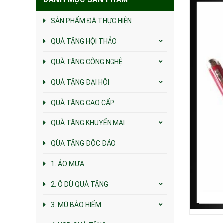
SẢN PHẨM ĐÃ THỰC HIỆN
QUÀ TẶNG HỘI THẢO
QUÀ TẶNG CÔNG NGHỆ
QUÀ TẶNG ĐẠI HỘI
QUÀ TẶNG CAO CẤP
QUÀ TẶNG KHUYẾN MẠI
QÙA TẶNG ĐỘC ĐÁO
1. ÁO MƯA
2. Ô DÙ QUÀ TẶNG
3. MŨ BẢO HIỂM