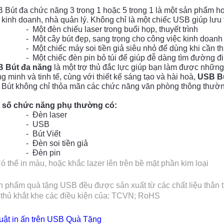
 Bút đa chức năng 3 trong 1 hoặc 5 trong 1 là một sản phẩm h
 kinh doanh, nhà quản lý. Không chỉ là một chiếc USB giúp lưu 
- Một đèn chiếu laser trong buổi họp, thuyết trình
- Một cây bút đẹp, sang trọng cho công việc kinh doanh
- Một chiếc máy soi tiền giả siêu nhỏ để dùng khi cần th
- Một chiếc đèn pin bỏ túi để giúp đễ dàng tìm đường đi
 Bút đa năng
là một trợ thủ đắc lực giúp bạn làm được những 
g minh và tinh tế, cùng với thiết kế sáng tạo và hài hoà,
USB B
. Bút không chỉ thỏa mãn các chức năng văn phòng thông thườn
 số chức năng phụ thường có:
- Đèn laser
- USB
- Bút Viết
- Đèn soi tiền giả
- Đèn pin
Có thể in màu, hoặc khắc lazer lên trên bề mặt phần kim loại
n phẩm quà tặng USB đều được sản xuất từ các chất liệu thân t
 thủ khắt khe các điều kiện của: TCVN; RoHS
uật in ấn trên
USB Quà Tặng