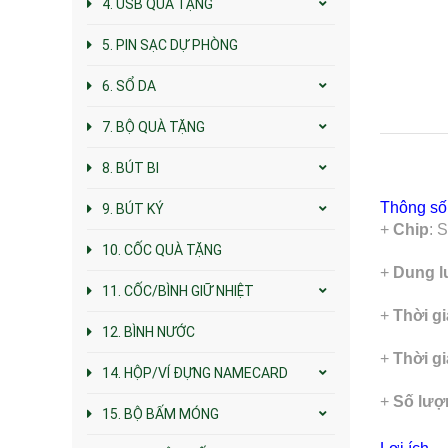
4. USB QUÀ TẶNG
5. PIN SẠC DỰ PHÒNG
6. SỔ DA
7. BỘ QUÀ TẶNG
8. BÚT BI
Thông số 
9. BÚT KÝ
+
Chip
: 
10. CỐC QUÀ TẶNG
+
Dung 
11. CỐC/BÌNH GIỮ NHIỆT
+
Thời g
12. BÌNH NƯỚC
+
Thời gi
14. HỘP/VÍ ĐỰNG NAMECARD
+
Số lượn
15. BỘ BẤM MÓNG