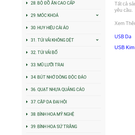
28. BỘ ĐỒ ĂN CAO CẤP
Tất cả sả
yêu cầu.
29. MÓC KHOÁ
Xem Thê
30. HUY HIỆU CÀI ÁO
USB Da
31. TÚI VẢI KHÔNG DỆT
USB
Kim
32. TÚI VẢI BỐ
33. MŨ LƯỠI TRAI
34. BÚT NHỚ DÒNG ĐỘC ĐÁO
36. QUẠT NHỰA QUẢNG CÁO
37. CẶP DA ĐẠI HỘI
38. BÌNH HOA MỸ NGHỆ
39. BÌNH HOA SỨ TRẮNG