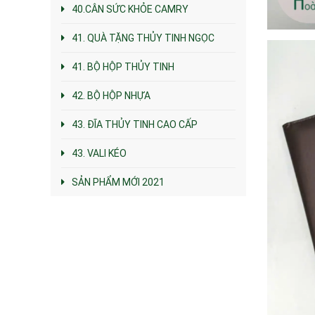
40.CÂN SỨC KHỎE CAMRY
41. QUÀ TẶNG THỦY TINH NGỌC
41. BỘ HỘP THỦY TINH
42. BỘ HỘP NHỰA
43. ĐĨA THỦY TINH CAO CẤP
43. VALI KÉO
SẢN PHẨM MỚI 2021