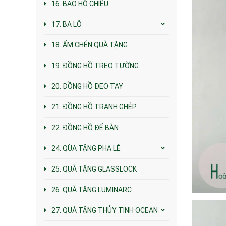
16. BAO HỘ CHIẾU
17. BA LÔ
18. ẤM CHÉN QUÀ TẶNG
19. ĐỒNG HỒ TREO TƯỜNG
20. ĐỒNG HỒ ĐEO TAY
21. ĐỒNG HỒ TRANH GHÉP
22. ĐỒNG HỒ ĐỂ BÀN
24. QÙA TẶNG PHA LÊ
25. QUÀ TẶNG GLASSLOCK
26. QUÀ TẶNG LUMINARC
27. QUÀ TẶNG THỦY TINH OCEAN