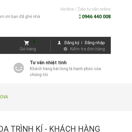
Hotline / Zalo tư vấn online
0946 440 008
m ơn bạn đã ghé nhà
Đăng ký
Đăng nhập
Giỏ hàng
Kiểm tra đơn hàng
Tư vấn nhiệt tình
Khách hàng hài lòng là hạnh phúc của
chúng tôi
DOVA
 DA TRÌNH KÍ - KHÁCH HÀNG