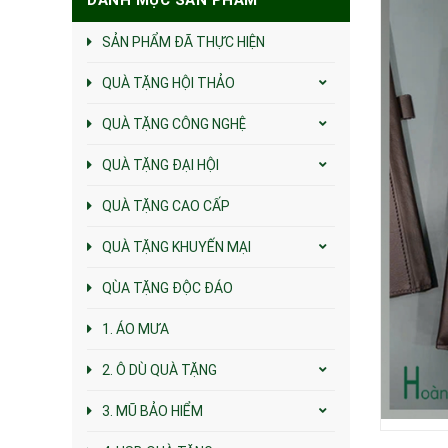
SẢN PHẨM ĐÃ THỰC HIỆN
QUÀ TẶNG HỘI THẢO
QUÀ TẶNG CÔNG NGHỆ
QUÀ TẶNG ĐẠI HỘI
QUÀ TẶNG CAO CẤP
QUÀ TẶNG KHUYẾN MẠI
QÙA TẶNG ĐỘC ĐÁO
1. ÁO MƯA
2. Ô DÙ QUÀ TẶNG
3. MŨ BẢO HIỂM