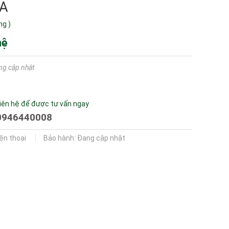
A
ng
)
hệ
ng cập nhật
iên hệ để được tư vấn ngay
0946440008
iện thoại
Bảo hành: Đang cập nhật