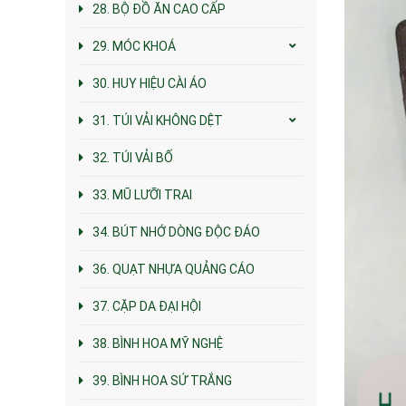
28. BỘ ĐỒ ĂN CAO CẤP
29. MÓC KHOÁ
30. HUY HIỆU CÀI ÁO
31. TÚI VẢI KHÔNG DỆT
32. TÚI VẢI BỐ
33. MŨ LƯỠI TRAI
34. BÚT NHỚ DÒNG ĐỘC ĐÁO
36. QUẠT NHỰA QUẢNG CÁO
37. CẶP DA ĐẠI HỘI
38. BÌNH HOA MỸ NGHỆ
39. BÌNH HOA SỨ TRẮNG