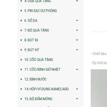
4. USB QUÀ TẶNG
5. PIN SẠC DỰ PHÒNG
6. SỔ DA
7. BỘ QUÀ TẶNG
8. BÚT BI
9. BÚT KÝ
- Chất liệ
10. CỐC QUÀ TẶNG
- Ép nhũ l
11. CỐC/BÌNH GIỮ NHIỆT
12. BÌNH NƯỚC
14. HỘP/VÍ ĐỰNG NAMECARD
15. BỘ BẤM MÓNG