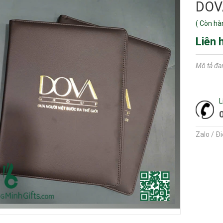
DOV
(
Còn hà
Liên 
Mô tả đa
L
Zalo / Đ