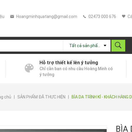
iệu
Hoangminhquatang@gmail.com
02473 000 676
Cá
Tất cả sản phẩm
Hỗ trợ thiết kế lên ý tưởng
Chỉ cần bạn có nhu cầu Hoàng Minh có
ý tưởng
ng chủ
|
SẢN PHẨM ĐÃ THỰC HIỆN
|
BÌA DA TRÌNH KÍ - KHÁCH HÀNG 
BÌA